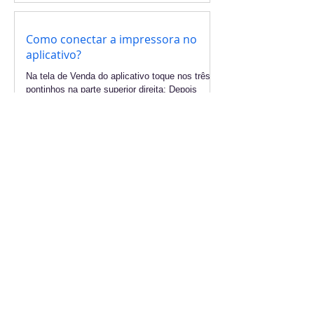
Como conectar a impressora no
aplicativo?
Na tela de Venda do aplicativo toque nos três
pontinhos na parte superior direita: Depois
toque em Conectar impressora: E, por fim,
toque...
Posso testar o aplicativo antes de
me cadastrar?
Sim, instale o aplicativo Easytick: Ingresso e
Ficha através da Play Store do Google.