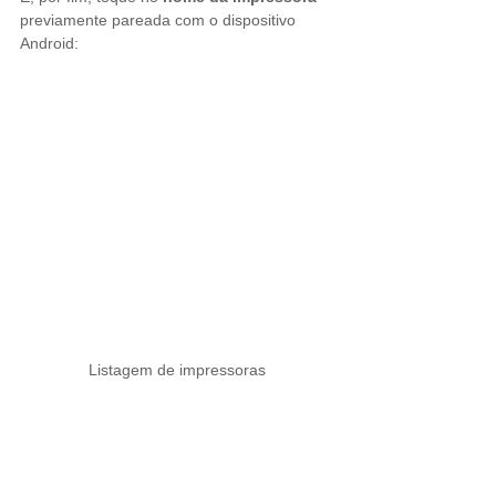
previamente pareada com o dispositivo 
Android:
Listagem de impressoras
Pronto! Sua impressora está conectada 
com sucesso ao aplicativo Easytick.