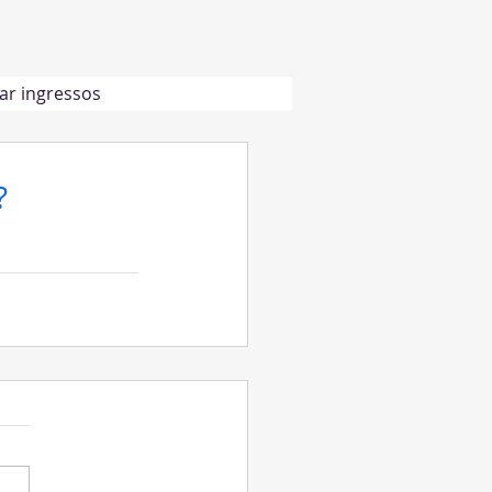
r ingressos
?