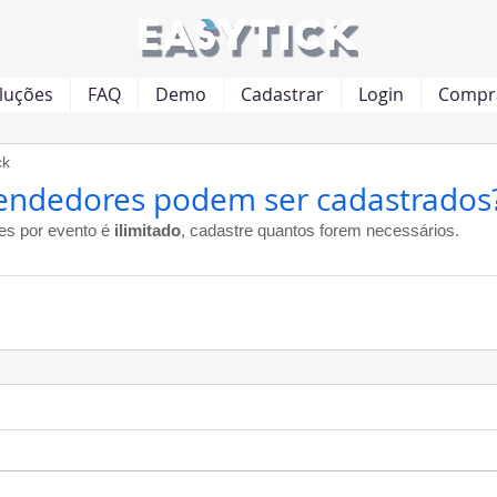
luções
FAQ
Demo
Cadastrar
Login
Compra
ck
endedores podem ser cadastrados
s por evento é 
ilimitado
, cadastre quantos forem necessários.